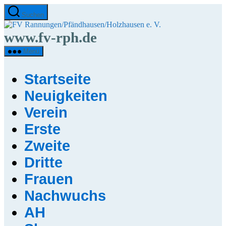
Direkt
Suchen
zum
FV
Inhalt
Rannungen/Pfändha
www.fv-rph.de
wechseln
e.
V.
Menü
Startseite
Neuigkeiten
Verein
Erste
Zweite
Dritte
Frauen
Nachwuchs
AH