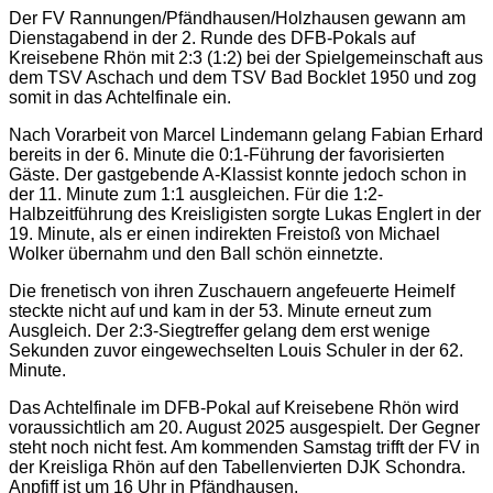
Der FV Rannungen/Pfändhausen/Holzhausen gewann am
Dienstagabend in der 2. Runde des DFB-Pokals auf
Kreisebene Rhön mit 2:3 (1:2) bei der Spielgemeinschaft aus
dem TSV Aschach und dem TSV Bad Bocklet 1950 und zog
somit in das Achtelfinale ein.
Nach Vorarbeit von Marcel Lindemann gelang Fabian Erhard
bereits in der 6. Minute die 0:1-Führung der favorisierten
Gäste. Der gastgebende A-Klassist konnte jedoch schon in
der 11. Minute zum 1:1 ausgleichen. Für die 1:2-
Halbzeitführung des Kreisligisten sorgte Lukas Englert in der
19. Minute, als er einen indirekten Freistoß von Michael
Wolker übernahm und den Ball schön einnetzte.
Die frenetisch von ihren Zuschauern angefeuerte Heimelf
steckte nicht auf und kam in der 53. Minute erneut zum
Ausgleich. Der 2:3-Siegtreffer gelang dem erst wenige
Sekunden zuvor eingewechselten Louis Schuler in der 62.
Minute.
Das Achtelfinale im DFB-Pokal auf Kreisebene Rhön wird
voraussichtlich am 20. August 2025 ausgespielt. Der Gegner
steht noch nicht fest. Am kommenden Samstag trifft der FV in
der Kreisliga Rhön auf den Tabellenvierten DJK Schondra.
Anpfiff ist um 16 Uhr in Pfändhausen.