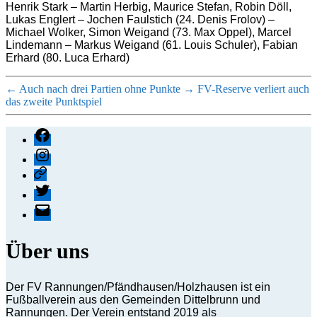
Henrik Stark – Martin Herbig, Maurice Stefan, Robin Döll,
Lukas Englert – Jochen Faulstich (24. Denis Frolov) –
Michael Wolker, Simon Weigand (73. Max Oppel), Marcel
Lindemann – Markus Weigand (61. Louis Schuler), Fabian
Erhard (80. Luca Erhard)
←
Auch nach drei Partien ohne Punkte
→
FV-Reserve verliert auch
das zweite Punktspiel
Facebook
Instagram
Threads
X
E-
Mail
Über uns
Der FV Rannungen/Pfändhausen/Holzhausen ist ein
Fußballverein aus den Gemeinden Dittelbrunn und
Rannungen. Der Verein entstand 2019 als