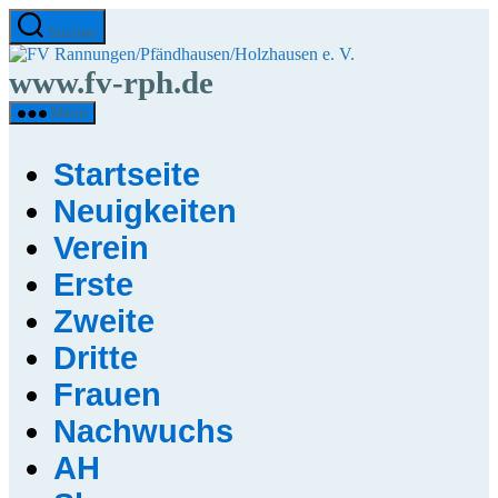
Direkt
Suchen
zum
FV
Inhalt
Rannungen/Pfändha
www.fv-rph.de
wechseln
e.
V.
Menü
Startseite
Neuigkeiten
Verein
Erste
Zweite
Dritte
Frauen
Nachwuchs
AH