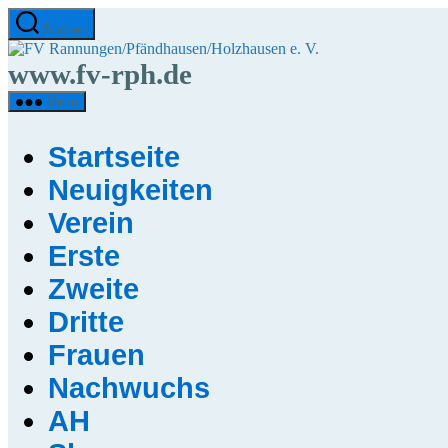
Direkt
Suchen
zum
FV
Inhalt
Rannungen/Pfändha
www.fv-rph.de
wechseln
e.
V.
Menü
Startseite
Neuigkeiten
Verein
Erste
Zweite
Dritte
Frauen
Nachwuchs
AH