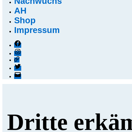
Nachwuchs
AH
Shop
Impressum
Facebook
Instagram
Threads
X
E-
Mail
Dritte erkä