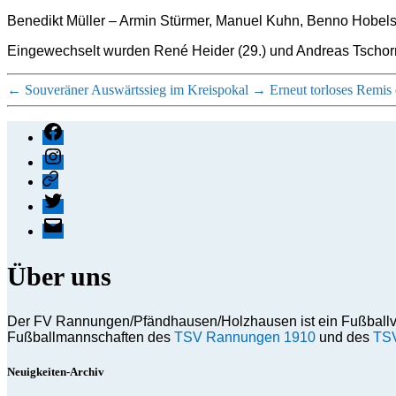
Benedikt Müller – Armin Stürmer, Manuel Kuhn, Benno Hobelsb
Eingewechselt wurden René Heider (29.) und Andreas Tschorn
←
Souveräner Auswärtssieg im Kreispokal
→
Erneut torloses Remis
Facebook
Instagram
Threads
X
E-
Mail
Über uns
Der FV Rannungen/Pfändhausen/Holzhausen ist ein Fußballv
Fußballmannschaften des
TSV Rannungen 1910
und des
TSV
Neuigkeiten-Archiv