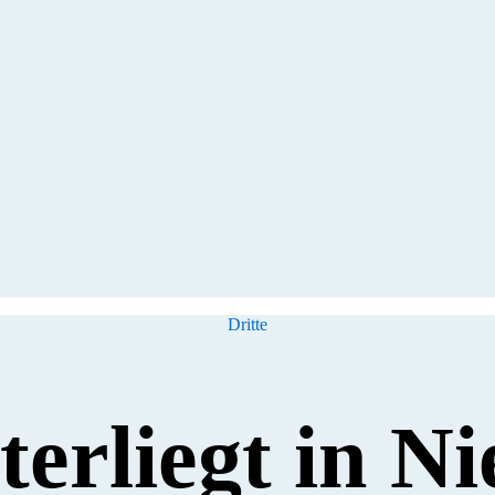
Kategorien
Dritte
terliegt in N