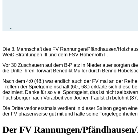
Die 3. Mannschaft des FV Rannungen/Pfändhausen/Holzhausen 
Weiß Strahlungen III und dem FSV Hohenroth II.
Vor 30 Zuschauern auf dem B-Platz in Niederlauer sorgten die G
die Dritte ihren Torwart Benedikt Müller durch Benno Hobelsb
Nach dem 4:0 (48.) war endlich auch der FV mal an der Reihe:
Treffern der Spielgemeinschaft (60., 68.) erklärte sich diese 
dezimiert. Danke für so viel Sportsgeist, das ist nicht selbs
Fuchsberger nach Vorarbeit von Jochen Faulstich belohnt (87.
Die Dritte verlor erstmals verdient in dieser Saison gegen ei
der FV phasenweise gut mit und hatte seine Torgelegenheiten
Der FV Rannungen/Pfändhausen/Ho