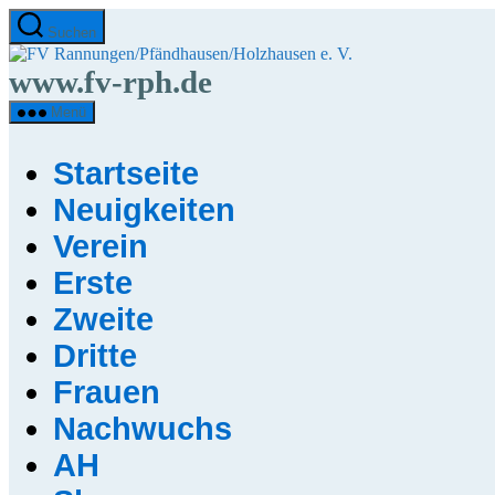
Direkt
Suchen
zum
FV
Inhalt
Rannungen/Pfändha
www.fv-rph.de
wechseln
e.
V.
Menü
Startseite
Neuigkeiten
Verein
Erste
Zweite
Dritte
Frauen
Nachwuchs
AH