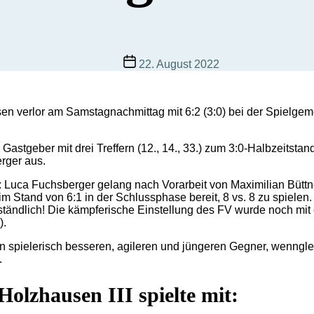
Beitragsdatum
22. August 2022
verlor am Samstagnachmittag mit 6:2 (3:0) bei der Spielgeme
astgeber mit drei Treffern (12., 14., 33.) zum 3:0-Halbzeitstand
erger aus.
 Luca Fuchsberger gelang nach Vorarbeit von Maximilian Büttne
beim Stand von 6:1 in der Schlussphase bereit, 8 vs. 8 zu spiele
tverständlich! Die kämpferische Einstellung des FV wurde noch m
).
nen spielerisch besseren, agileren und jüngeren Gegner, wenngl
.
lzhausen III spielte mit: