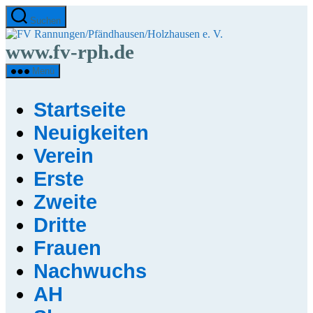
Direkt
Suchen
zum
FV
Inhalt
Rannungen/Pfändha
www.fv-rph.de
wechseln
e.
V.
Menü
Startseite
Neuigkeiten
Verein
Erste
Zweite
Dritte
Frauen
Nachwuchs
AH