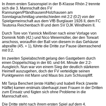
In ihrem ersten Saisonspiel in der B-Klasse Rhön 2 trennte
sich die 3. Mannschaft des FV
Rannungen/Pfändhausen/Holzhausen am
Sonntagnachmittag unentschieden mit 2:2 (0:2) von der
Spielgemeinschaft aus dem VfB Burglauer 1926 II, dem FC
Teutonia Reichenbach III und dem SV DJK ​Windheim II.
Durch Tore von Yannick Meißner nach einer Vorlage von
Dominik Nöth (42.) und Nico Weiermüller, der den Torwart
anschoss, woraufhin der Ball von diesem in das Gehäuse
abprallte (45. + 1), führte die Dritte zur Pause überraschend
mit 0:2.
Im zweiten Spielabschnitt gelang den Gastgebern durch
einen Doppelschlag in der 60. und 64. Minute der 2:2-
Ausgleich. Nun war von einem Sieg der deutlich stärkeren
Heimelf auszugehen, doch der FV verteidigte seinen
Punktgewinn mit Mann und Maus bis zum Schlusspfiff.
Mit Tanja Benchert (erste Hälfte) und Isabell Reck (zweite
Hälfte) kamen erstmals überhaupt zwei Frauen in der Dritten
zum Einsatz und fügten sich ohne Probleme in die
Mannschaft ein.
Die Dritte steht nach ihrem ersten Spiel auf dem 4.