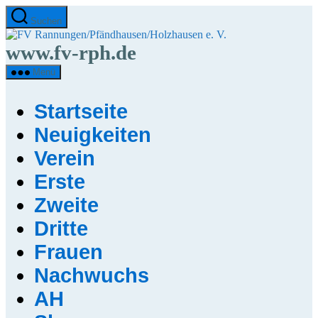
Direkt
Suchen
zum
FV
Inhalt
Rannungen/Pfändha
www.fv-rph.de
wechseln
e.
V.
Menü
Startseite
Neuigkeiten
Verein
Erste
Zweite
Dritte
Frauen
Nachwuchs
AH